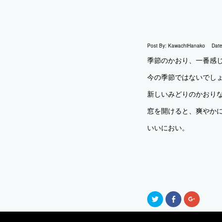
Post By:
KawachiHanako
Dat
季節のかおり、一番感
今の季節ではないでし
新しいみどりのかおり
窓を開けると、爽やか
いいにおい。
ク
Facebook
ク
リ
で
リ
ッ
共
ッ
ク
有
ク
し
す
し