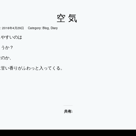
空気
e:
2016年4月29日
Category:
Blog
,
Diary
じやすいのは
ょうか？
なのか、
に甘い香りがふわっと入ってくる。
共有: