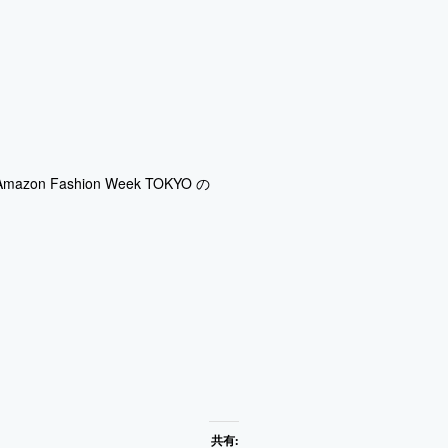
zon Fashion Week TOKYO の
共有: