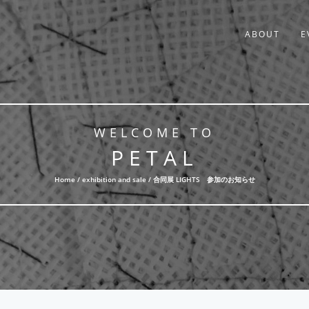
ABOUT
E
WELCOME TO
PETAL
Home /
exhibition and sale
/ 合同展 LIGHTS 参加のお知らせ