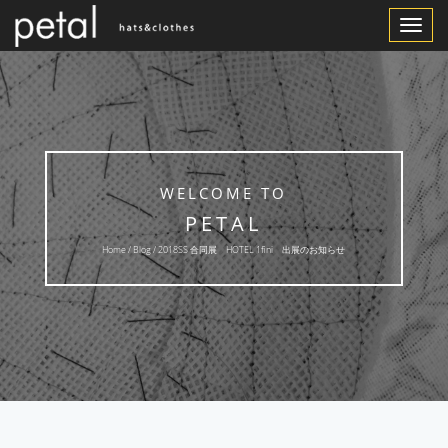
Toggle
Navigat
WELCOME TO
PETAL
Home /
Blog
/ 2018SS 合同展 HOTEL 1fini 出展のお知らせ