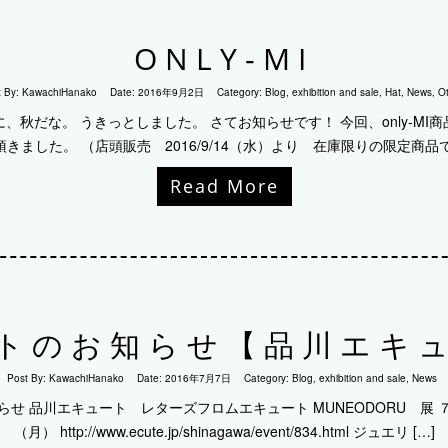
ONLY-MI
t By:
KawachiHanako
Date:
2016年9月2日
Category:
Blog
,
exhibition and sale
,
Hat
,
News
,
Ot
、秋だな。 うきっとしました。 さてお知らせです！ 今回、only-MI
きました。 （店頭販売 2016/9/14（水）より 在庫限りの限定商品です
Read More
トのお知らせ【品川エキ
Post By:
KawachiHanako
Date:
2016年7月7日
Category:
Blog
,
exhibition and sale
,
News
せ 品川エキュート レターズフロムエキュート MUNEODORU 展
（月） http://www.ecute.jp/shinagawa/event/834.html ジュエリ […]