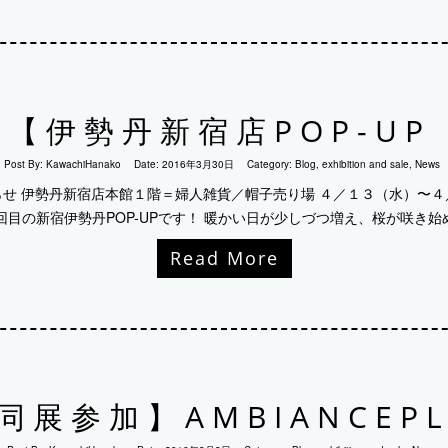
【伊勢丹新宿店POP-UP 
Post By:
KawachiHanako
Date:
2016年3月30日
Category:
Blog
,
exhibition and sale
,
News
のお知らせ 伊勢丹新宿店本館１階＝婦人雑貨／帽子売り場 ４／１３（水）〜
目の新宿伊勢丹POP-UPです！ 暖かい日が少しづつ増え、桜が咲き始め
Read More
同展参加】AMBIANCEPL