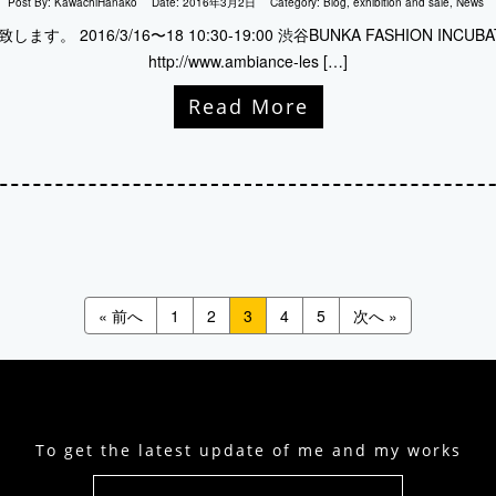
Post By:
KawachiHanako
Date:
2016年3月2日
Category:
Blog
,
exhibition and sale
,
News
致します。 2016/3/16〜18 10:30-19:00 渋谷BUNKA FASHION INCUBA
http://www.ambiance-les […]
Read More
« 前へ
1
2
3
4
5
次へ »
To get the latest update of me and my works