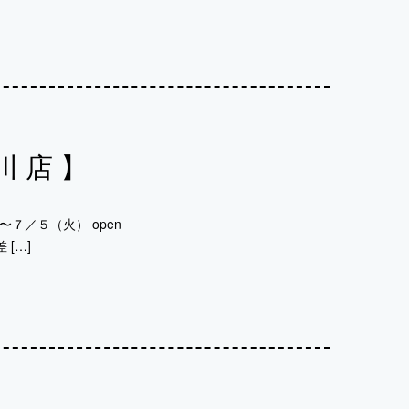
川店】
７／５（火） open
 […]