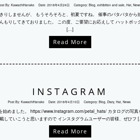
ost By:
KawachiHanako
Date:
2016年4月24日
Category:
Blog
,
exhibition and sale
,
Hat
,
New
っきりしませんが、 もうそろそろと、初夏ですね。 催事のバタバタから
こんもりしてきておりました。 この度、ご要望にお応えして ハットボッ
[…]
Read More
INSTAGRAM
Post By:
KawachiHanako
Date:
2016年4月10日
Category:
Blog
,
Diary
,
Hat
,
News
めました。 https://www.instagram.com/petal_hats/ カタ
載していこうと思いますので インスタグラムユーザーの皆様、ぜひフ [
Read More