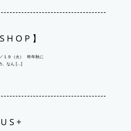
SHOP】
４／１９（火） 昨年秋に
、なん […]
US+