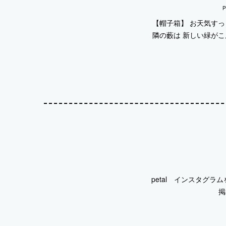
P
【帽子箱】 お天気す
隣の藪は 新しい緑が
petal インスタグラムを始
掲