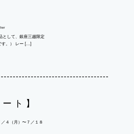
her
商品として、銀座三越限定
。） レー […]
ュート】
 ７／４（月）〜７／１８