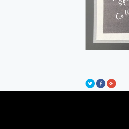
ク
Facebook
ク
リ
で
リ
ッ
共
ッ
ク
有
ク
し
す
し
て
る
て
Twitter
に
Google+
で
は
で
共
ク
共
有
リ
有
(新
ッ
(新
し
ク
し
い
し
い
ウ
て
ウ