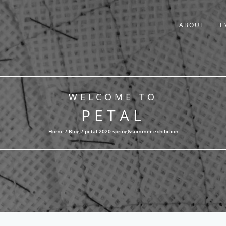
ABOUT
E
WELCOME TO
PETAL
Home /
Blog
/ petal 2020 spring&summer exhibition