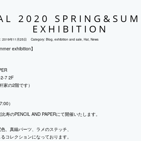
AL 2020 SPRING&SU
EXHIBITION
e:
2019年11月25日
Category:
Blog
,
exhibition and sale
,
Hat
,
News
mmer exhibition】
PER
-7 2F
軒家の2階です）
7:00）
会を恵比寿のPENCIL AND PAPERにて開催いたします。
配色、真鍮パーツ、ラメのステッチ、
じるコレクションになっております。